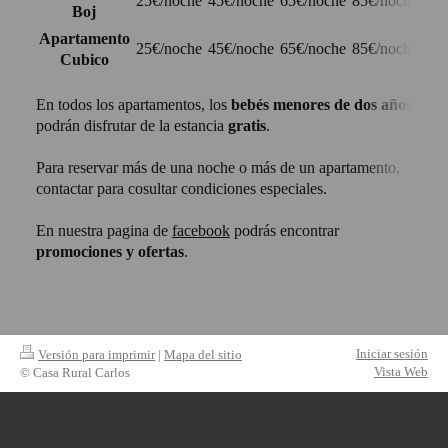
25€/noche
45€/noche
65€/noche
85€/noche
105
Boj
Apartamento
25€/noche
45€/noche
65€/noche
85€/noche
105
Cubico
En todos los apartamentos, los
bebés menores de dos años
podrán disfrutar de la estancia
gratis
.
Para reservar más de una noche o más de un apartamento,
contactar para cosultar condiciones especiales.
En nuestra pagina de
facebook
podrás encontrar
promociones y ofertas
.
Iniciar sesión
Versión para imprimir
|
Mapa del sitio
Vista Web
© Casa Rural Carlos